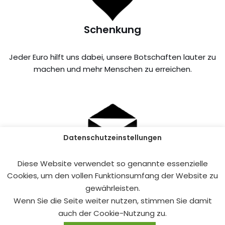
Schenkung
Jeder Euro hilft uns dabei, unsere Botschaften lauter zu
machen und mehr Menschen zu erreichen.
Datenschutzeinstellungen
Kontakt aufnehmen
Diese Website verwendet so genannte essenzielle
Cookies, um den vollen Funktionsumfang der Website zu
Du hast Fragen oder möchtest uns ein Feedback
gewährleisten.
hinterlassen? Nimm einfach Kontakt mit uns auf!
Wenn Sie die Seite weiter nutzen, stimmen Sie damit
auch der Cookie-Nutzung zu.