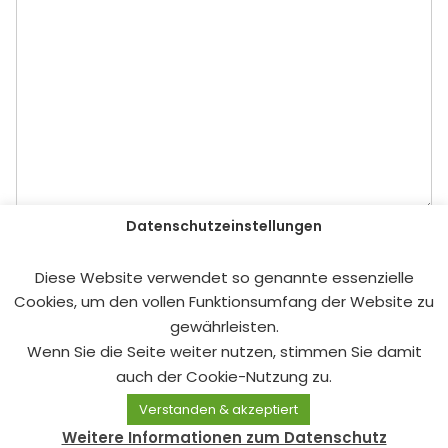
Datenschutzeinstellungen
Datenschutz
*
Datenschutzerklärung gelesen und akzeptiert!
Diese Website verwendet so genannte essenzielle
Die
Datenschutzerklärung
habe ich gelesen, verstanden und
Cookies, um den vollen Funktionsumfang der Website zu
akzeptiert.
gewährleisten.
Wenn Sie die Seite weiter nutzen, stimmen Sie damit
Absenden
auch der Cookie-Nutzung zu.
Verstanden & akzeptiert
© 2026 OMAS GEGEN RECHTS Deutschland e.V.
Weitere Informationen zum Datenschutz
|
Impressum
|
Datenschutz
|
Satzung
|
Statuten